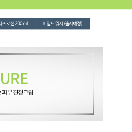
프 로션 200 ml
마일드 워시 (출시예정)